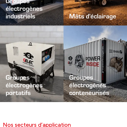
Groupes
électrogènes
industriels
Mâts d'éclairage
Groupes
Groupes
électrogènes
électrogènes
portatifs
conteneurisés
Nos secteurs d’application