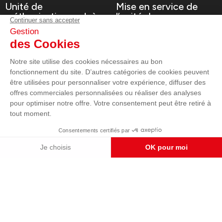
Unité de
Mise en service de
méthanisation en Isère
l’unité de
méthanisation
Voir le projet
Voir le projet
Supermarché U Express
EHPAD Marignane
Groupe électrogène
Sécurisation d'un
Supermarché
EHPAD