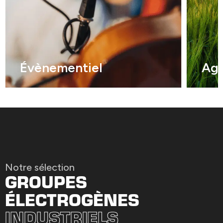
Évènementiel
Agr
Notre sélection
GROUPES
ÉLECTROGÈNES
INDUSTRIELS