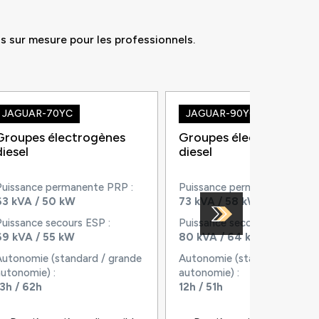
s sur mesure pour les professionnels.
JAGUAR-70YC
JAGUAR-90YC
Groupes électrogènes
Groupes électrogènes
diesel
diesel
Puissance permanente PRP :
Puissance permanente PRP :
63 kVA / 50 kW
73 kVA / 58 kW
Puissance secours ESP :
Puissance secours ESP :
69 kVA / 55 kW
80 kVA / 64 kW
Autonomie (standard / grande
Autonomie (standard / gran
autonomie) :
autonomie) :
13h / 62h
12h / 51h