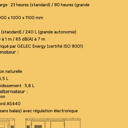
ge : 23 heures (standard) / 80 heures (grande
 2000 x 1000 x 1100 mm
L (standard) / 240 L (grande autonomie)
 à 1 m / 65 dB(A) à 7 m
iqué par GELEC Energy (certifié ISO 9001)
moteur :​
ion naturelle
5,5 L
oidissement : 5,8 L
alternateur :
tion
ford AS440
sans balais) avec régulation électronique