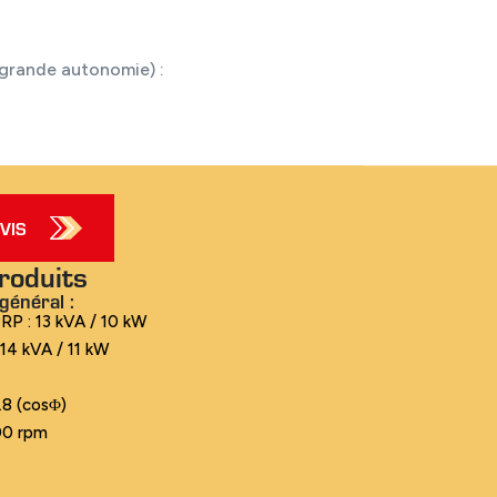
:
grande autonomie) :
VIS
roduits
général :
RP : 13 kVA / 10 kW
 14 kVA / 11 kW
0.8 (cosΦ)
500 rpm