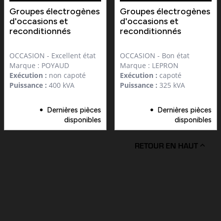
Groupes électrogènes
Groupes électrogènes
d'occasions et
d'occasions et
reconditionnés
reconditionnés
OCCASION - Excellent état
OCCASION - Bon état
Marque : POYAUD
Marque : LEPRON
Exécution :
non capoté
Exécution :
capoté
Puissance :
400 kVA
Puissance :
325 kVA
Dernières pièces
Dernières pièces
disponibles
disponibles
RETOUR EN HAUT
