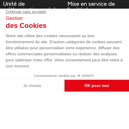
Unité de
Mise en service de
méthanisation en Isère
l’unité de
méthanisation
Voir le projet
Voir le projet
Supermarché U Express
EHPAD Marignane
Groupe électrogène
Sécurisation d'un
Supermarché
EHPAD