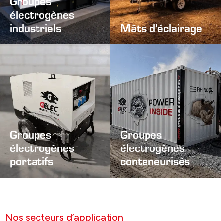
Groupes
électrogènes
industriels
Mâts d'éclairage
Groupes
Groupes
électrogènes
électrogènes
portatifs
conteneurisés
Nos secteurs d’application