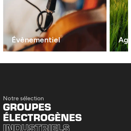
Évènementiel
Agr
Notre sélection
GROUPES
ÉLECTROGÈNES
INDUSTRIELS