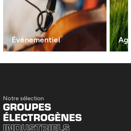
Évènementiel
Agr
Notre sélection
GROUPES
ÉLECTROGÈNES
INDUSTRIELS