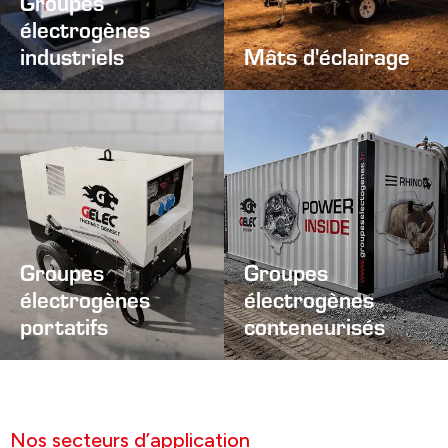
Groupes
électrogènes
industriels
Mâts d'éclairage
Groupes
Groupes
électrogènes
électrogènes
portatifs
conteneurisés
Nos secteurs d’application