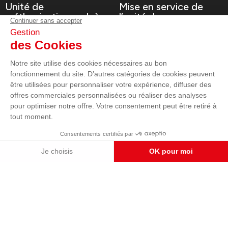
Unité de
Mise en service de
méthanisation en Isère
l’unité de
méthanisation
Voir le projet
Voir le projet
Supermarché U Express
EHPAD Marignane
Groupe électrogène
Sécurisation d'un
Supermarché
EHPAD