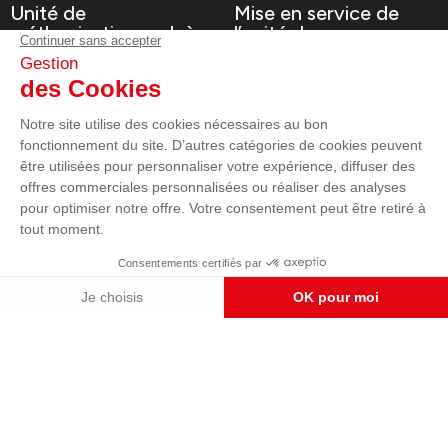
Unité de
Mise en service de
méthanisation en Isère
l’unité de
méthanisation
Voir le projet
Voir le projet
Supermarché U Express
EHPAD Marignane
Groupe électrogène
Sécurisation d'un
Supermarché
EHPAD