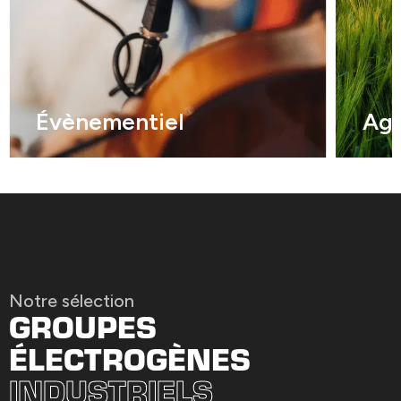
Évènementiel
Agr
Notre sélection
GROUPES
ÉLECTROGÈNES
INDUSTRIELS