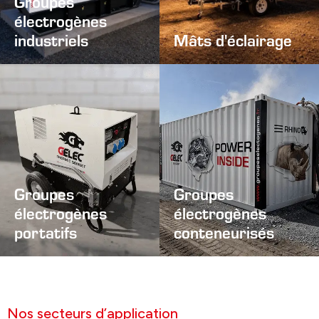
Groupes
électrogènes
industriels
Mâts d'éclairage
Groupes
Groupes
électrogènes
électrogènes
portatifs
conteneurisés
Nos secteurs d’application