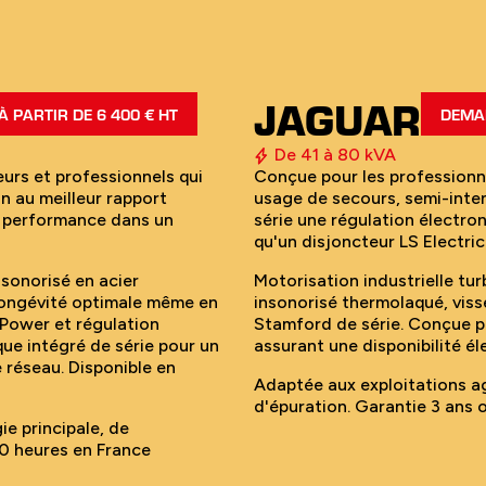
JAGUAR
 PARTIR DE 6 400 € HT
DEMAN
De 41 à 80 kVA
urs et professionnels qui
Conçue pour les professionne
on au meilleur rapport
usage de secours, semi-inte
t performance dans un
série une régulation électron
qu'un disjoncteur LS Electric
nsonorisé en acier
Motorisation industrielle tu
 longévité optimale même en
insonorisé thermolaqué, viss
Power et régulation
Stamford de série. Conçue p
ue intégré de série pour un
assurant une disponibilité él
 réseau. Disponible en
Adaptée aux exploitations ag
d'épuration. Garantie 3 ans 
e principale, de
0 heures en France