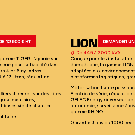
LION
E 12 900 € HT
DEMANDER UN 
De 445 à 2000 kVA
a gamme TIGER s'appuie sur
Conçue pour les installations
nnue pour sa fiabilité dans
énergétique, la gamme LION 
rs 4 et 6 cylindres
adaptées aux environnements 
à 12 litres, régulation
plateformes logistiques, gran
Motorisation haute puissanc
iers d'heures sur des sites
Electric de série, régulation
groalimentaires,
GELEC Energy (inverseur de 
t bases vie de chantier.
autonomie, surveillance à dis
gamme RHINO.
litaine.
Garantie 3 ans ou 1000 heur